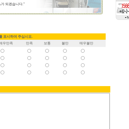
A가 되겠습니다."
를 표시하여 주십시요.
매우만족
만족
보통
불만
매우불만