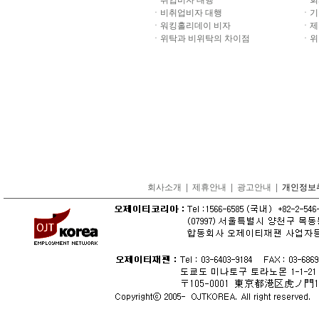
ㆍ
취업비자 대행
ㆍ
회
ㆍ
비취업비자 대행
ㆍ
기
ㆍ
워킹홀리데이 비자
ㆍ
제
ㆍ
위탁과 비위탁의 차이점
ㆍ
위
회사소개
|
제휴안내
|
광고안내
|
개인정보