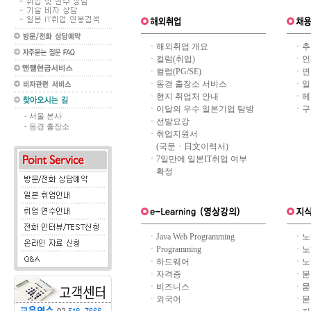
ㆍ
해외취업 개요
ㆍ
추
ㆍ
컬럼(취업)
ㆍ
인
ㆍ
컬럼(PG/SE)
ㆍ
면
ㆍ
동경 출장소 서비스
ㆍ
일
ㆍ
현지 취업처 안내
ㆍ
헤
ㆍ
이달의 우수 일본기업 탐방
ㆍ
구
- 서울 본사
ㆍ
선발요강
- 동경 출장소
ㆍ
취업지원서
(국문ㆍ日文이력서)
ㆍ
7일만에 일본IT취업 여부
확정
ㆍ
Java Web Programming
ㆍ
노
ㆍ
Programming
ㆍ
노
ㆍ
하드웨어
ㆍ
노
ㆍ
자격증
ㆍ
묻
ㆍ
비즈니스
ㆍ
묻
ㆍ
외국어
ㆍ
묻