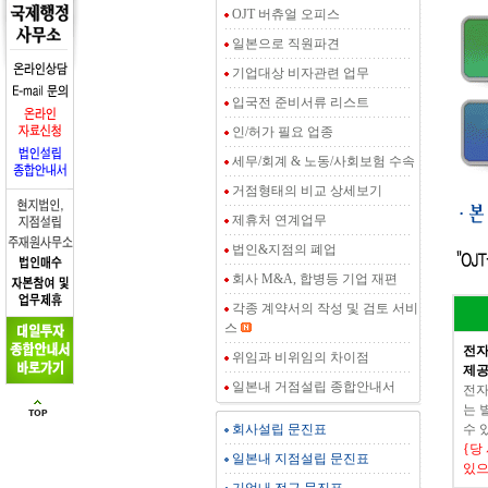
OJT 버츄얼 오피스
일본으로 직원파견
기업대상 비자관련 업무
입국전 준비서류 리스트
인/허가 필요 업종
세무/회계 & 노동/사회보험 수속
거점형태의 비교 상세보기
제휴처 연계업무
법인&지점의 폐업
회사 M&A, 합병등 기업 재편
각종 계약서의 작성 및 검토 서비
스
전자
위임과 비위임의 차이점
제공
일본내 거점설립 종합안내서
전자
는 
회사설립 문진표
수 
{당
일본내 지점설립 문진표
있으