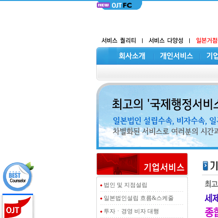
법인 및 지점설립
일본법인설립 흐름&스케줄
투자ㆍ경영 비자 대행