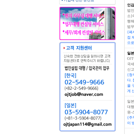
기업내 전근 문진표
인감
법인
소}
행해
법무
{폐
접 
으로
일본
OJ
국세
신고
{청
다.
을 
게 
일본
대행
원-
{주
이 