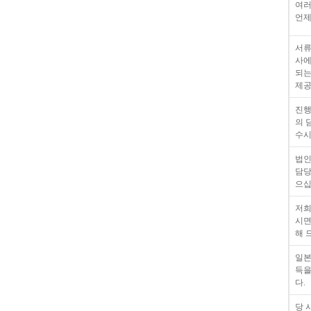
여러
언제
서류
사에
되는
제공
진행
의 
수시
법인
담당
으십
저희
시면
해 
일본
득을
다.
당 