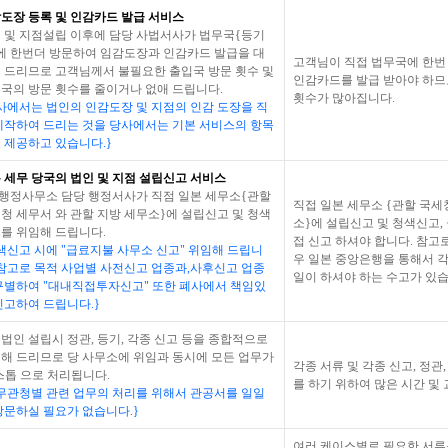
도장 등록 및 인감카드 발급 서비스
 및 지점설립 이후에 담당 사법서사가 법무국{등기
에 한번더 방문하여 임감도장과 인감카드 발급을 대
고객님이 직접 법무국에 한번
 드리므로 고객님께서 불필요한 출입국 방문 횟수 및
인감카드를 발급 받아야 하므
국의 방문 횟수를 줄이거나 없애 드립니다.
횟수가 많아집니다.
사에서는 법인의 인감도장 및 지점의 인감 도장을 직
제작하여 드리는 것을 당사에서는 기본 서비스의 항목
 제공하고 있습니다.}
 세무 당국의 법인 및 지점 설립신고 서비스
T행정사무소 담당 행정서사가 직점 일본 세무소{관할
직접 일본 세무소 {관할 국세
청 세무서 와 관할 지방 세무소}에 설립신고 및 청색
소}에 설립신고 및 청색신고,
를 위임해 드립니다.
접 신고 하셔야 합니다. 참고
색신고 시에 "급료지불 사무소 신고" 위임해 드립니
우 일본 중앙은행을 통해서 
 참고로 목적 사업별 사전신고 업종과,사후신고 업종
일이 하셔야 하는 수고가 있습
구별하여 "대내직접투자신고" 또한 폐사에서 책임있
신고하여 드립니다.}
법인 설립시 정관, 등기, 각종 신고 등을 종합적으로
해 드리므로 당 사무소에 위임과 동시에 모든 업무가
각종 서류 및 각종 신고, 정관
스톱 으로 처리됩니다.
를 하기 위하여 많은 시간 및
무관청별 관련 업무의 처리를 위해서 관공서를 일일
방문하실 필요가 없습니다.}
여러 케이스별로 필요한 서류