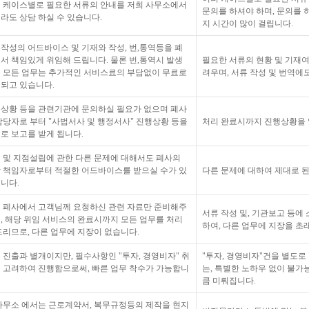
 케이스별로 필요한 서류의 안내를 저희 사무소에서
문의를 하셔야 하며, 문의를 
라도 상담 하실 수 있습니다.
지 시간이 많이 걸립니다.
작성의 어드바이스 및 기재와 작성, 번,통역등을 폐
서 책임있게 위임해 드립니다. 물론 번,통역시 발생
필요한 서류의 현황 및 기재여
 모든 업무는 추가적인 서비스료의 부담없이 무료로
려우며, 서류 작성 및 번역에
되고 있습니다.
상황 등을 관련기관에 문의하실 필요가 없으며 폐사
담당자로 부터 "사법서사 및 행정서사" 진행상황 등을
처리 완료시까지 진행상황을 
로 보고를 받게 됩니다.
 및 지점설립에 관한 다른 문제에 대해서도 폐사의
 책임자로부터 적절한 어드바이스를 받으실 수가 있
다른 문제에 대하여 제대로 된
니다.
 폐사에서 고객님께 요청하신 관련 자료만 준비해주
서류 작성 및, 기관보고 등에
, 해당 위임 서비스의 완료시까지 모든 업무를 처리
하여, 다른 업무에 지장을 초
드리므로, 다른 업무에 지장이 없습니다.
 진출과 별개이지만, 필수사항인 "투자, 경영비자" 취
"투자, 경영비자"건을 별도
 고려하여 진행함으로써, 빠른 업무 착수가 가능합니
는, 특별한 노하우 없이 불가
큼 미뤄집니다.
사무소 에서는 근로계약서, 복무규정등의 제작을 현지