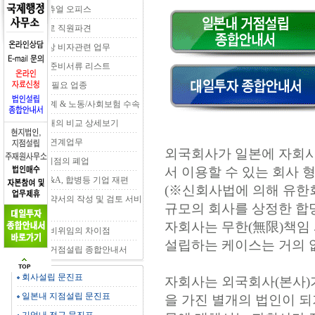
OJT 버츄얼 오피스
일본으로 직원파견
기업대상 비자관련 업무
입국전 준비서류 리스트
인/허가 필요 업종
세무/회계 & 노동/사회보험 수속
거점형태의 비교 상세보기
제휴처 연계업무
외국회사가 일본에 자회사
법인&지점의 폐업
서 이용할 수 있는 회사 
회사 M&A, 합병등 기업 재편
(※신회사법에 의해 유한
각종 계약서의 작성 및 검토 서비
규모의 회사를 상정한 합
스
자회사는 무한(無限)책임
위임과 비위임의 차이점
설립하는 케이스는 거의 
일본내 거점설립 종합안내서
회사설립 문진표
자회사는 외국회사(본사)
일본내 지점설립 문진표
을 가진 별개의 법인이 