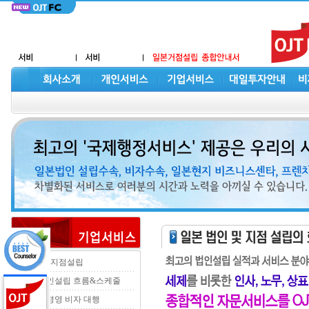
법인 및 지점설립
일본법인설립 흐름&스케줄
투자ㆍ경영 비자 대행