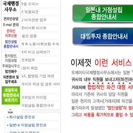
OJT 버츄얼 오피스
일본으로 직원파견
기업대상 비자관련 업무
입국전 준비서류 리스트
인/허가 필요 업종
세무/회계 & 노동/사회보험 수속
거점형태의 비교 상세보기
제휴처 연계업무
법인&지점의 폐업
회사 M&A, 합병등 기업 재편
각종 계약서의 작성 및 검토 서비
스
위임과 비위임의 차이점
일본내 거점설립 종합안내서
회사설립 문진표
일본내 지점설립 문진표