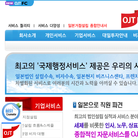
법인 및 지점설립
일본법인설립 흐름&스케줄
투자ㆍ경영 비자 대행